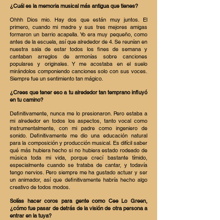
¿Cuál es la memoria musical más antigua que tienes?
Ohhh Dios mio. Hay dos que están muy juntos. El
primero, cuando mi madre y sus tres mejores amigas
formaron un barrio acapella. Yo era muy pequeño, como
antes de la escuela, así que alrededor de 4. Se reunían en
nuestra sala de estar todos los fines de semana y
cantaban arreglos de armonías sobre canciones
populares y originales. Y me acostaba en el suelo
mirándolos componiendo canciones solo con sus voces.
Siempre fue un sentimiento tan mágico.
¿Crees que tener eso a tu alrededor tan temprano influyó
en tu camino?
Definitivamente, nunca me lo presionaron. Pero estaba a
mi alrededor en todos los aspectos, tanto vocal como
instrumentalmente, con mi padre como ingeniero de
sonido. Definitivamente me dio una educación natural
para la composición y producción musical. Es difícil saber
qué más hubiera hecho si no hubiera estado rodeado de
música toda mi vida, porque crecí bastante tímido,
especialmente cuando se trataba de cantar, y todavía
tengo nervios. Pero siempre me ha gustado actuar y ser
un animador, así que definitivamente habría hecho algo
creativo de todos modos.
Solías hacer coros para gente como Cee Lo Green,
¿cómo fue pasar de detrás de la visión de otra persona a
entrar en la tuya?