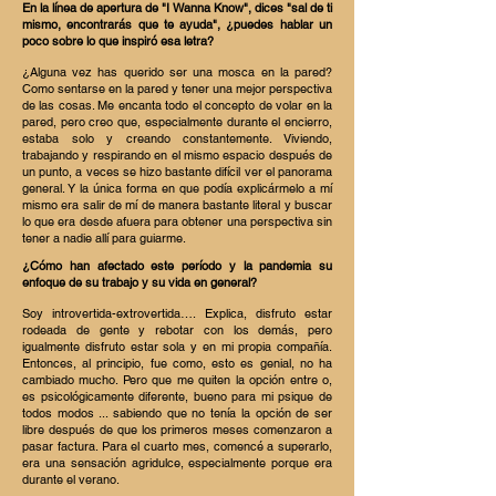
En la línea de apertura de "I Wanna Know", dices "sal de ti
mismo, encontrarás que te ayuda", ¿puedes hablar un
poco sobre lo que inspiró esa letra?
¿Alguna vez has querido ser una mosca en la pared?
Como sentarse en la pared y tener una mejor perspectiva
de las cosas. Me encanta todo el concepto de volar en la
pared, pero creo que, especialmente durante el encierro,
estaba solo y creando constantemente. Viviendo,
trabajando y respirando en el mismo espacio después de
un punto, a veces se hizo bastante difícil ver el panorama
general. Y la única forma en que podía explicármelo a mí
mismo era salir de mí de manera bastante literal y buscar
lo que era desde afuera para obtener una perspectiva sin
tener a nadie allí para guiarme.
¿Cómo han afectado este período y la pandemia su
enfoque de su trabajo y su vida en general?
Soy introvertida-extrovertida…. Explica, disfruto estar
rodeada de gente y rebotar con los demás, pero
igualmente disfruto estar sola y en mi propia compañía.
Entonces, al principio, fue como, esto es genial, no ha
cambiado mucho. Pero que me quiten la opción entre o,
es psicológicamente diferente, bueno para mi psique de
todos modos ... sabiendo que no tenía la opción de ser
libre después de que los primeros meses comenzaron a
pasar factura. Para el cuarto mes, comencé a superarlo,
era una sensación agridulce, especialmente porque era
durante el verano.