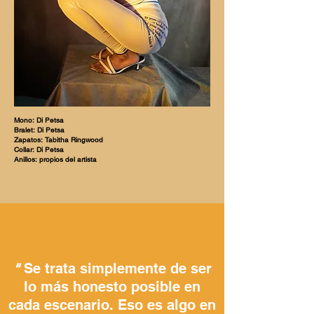
Mono: Di Petsa
Bralet: Di Petsa
Zapatos: Tabitha Ringwood
Collar: Di Petsa
Anillos: propios del artista
Se trata simplemente de ser
"
lo más honesto posible en
cada escenario. Eso es algo en