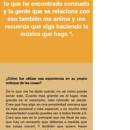
lo que he encontrado consuelo
y la gente que se relaciona con
eso también me anima y me
recuerda que siga haciendo la
música que hago
".
¿Cómo fue utilizar esa experiencia en su propio
enfoque de las cosas?
De lo que me he dado cuenta, no sé cómo puede
sonar esto. Cuanto más grande es el lugar, más
grande es el escenario, más cómodo se siente.
Creo que hay algo en una proximidad cercana que
es más personal y más especial, y es mucho más
desalentador cuando puedes ver a todos frente a ti.
Creo que eso es lo principal que me llevé de eso,
que hay un consuelo que obtienes a medida que
las cosas crecen. Y también que quiero hacer