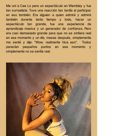
Me uní a Cee Lo para un espectáculo en Wembley y fue
tan surrealista. Tuve una reacción tan tardía al participar
en eso también. Era alguien a quien admiré y admiré
también durante tanto tiempo y todo, hacer un
espectáculo tan grande, fue una experiencia de
aprendizaje masiva y un generador de confianza. Pero
era casi demasiado grande para que no se sintiera real
en ese momento y un día, meses después, simplemente
me senté y dije: "Wow, realmente hice eso".
Todos
parecían pequeños puntos en ese momento y
simplemente no se sentía real.