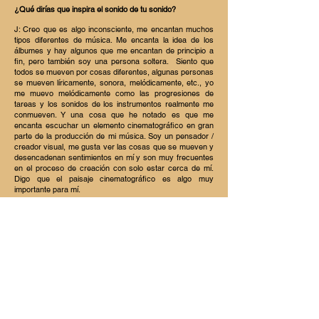
¿Qué dirías que inspira el sonido de tu sonido?
J: Creo que es algo inconsciente, me encantan muchos
tipos diferentes de música. Me encanta la idea de los
álbumes y hay algunos que me encantan de principio a
fin, pero también soy una persona soltera.
Siento que
todos se mueven por cosas diferentes, algunas personas
se mueven líricamente, sonora, melódicamente, etc., yo
me muevo melódicamente como las progresiones de
tareas y los sonidos de los instrumentos realmente me
conmueven. Y una cosa que he notado es que me
encanta escuchar un elemento cinematográfico en gran
parte de la producción de mi música. Soy un pensador /
creador visual, me gusta ver las cosas que se mueven y
desencadenan sentimientos en mí y son muy frecuentes
en el proceso de creación con solo estar cerca de mí.
Digo que el paisaje cinematográfico es algo muy
importante para mí.