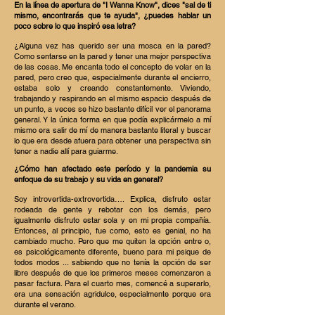
En la línea de apertura de "I Wanna Know", dices "sal de ti
mismo, encontrarás que te ayuda", ¿puedes hablar un
poco sobre lo que inspiró esa letra?
¿Alguna vez has querido ser una mosca en la pared?
Como sentarse en la pared y tener una mejor perspectiva
de las cosas. Me encanta todo el concepto de volar en la
pared, pero creo que, especialmente durante el encierro,
estaba solo y creando constantemente. Viviendo,
trabajando y respirando en el mismo espacio después de
un punto, a veces se hizo bastante difícil ver el panorama
general. Y la única forma en que podía explicármelo a mí
mismo era salir de mí de manera bastante literal y buscar
lo que era desde afuera para obtener una perspectiva sin
tener a nadie allí para guiarme.
¿Cómo han afectado este período y la pandemia su
enfoque de su trabajo y su vida en general?
Soy introvertida-extrovertida…. Explica, disfruto estar
rodeada de gente y rebotar con los demás, pero
igualmente disfruto estar sola y en mi propia compañía.
Entonces, al principio, fue como, esto es genial, no ha
cambiado mucho. Pero que me quiten la opción entre o,
es psicológicamente diferente, bueno para mi psique de
todos modos ... sabiendo que no tenía la opción de ser
libre después de que los primeros meses comenzaron a
pasar factura. Para el cuarto mes, comencé a superarlo,
era una sensación agridulce, especialmente porque era
durante el verano.