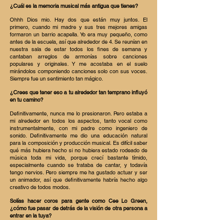
¿Cuál es la memoria musical más antigua que tienes?
Ohhh Dios mio. Hay dos que están muy juntos. El
primero, cuando mi madre y sus tres mejores amigas
formaron un barrio acapella. Yo era muy pequeño, como
antes de la escuela, así que alrededor de 4. Se reunían en
nuestra sala de estar todos los fines de semana y
cantaban arreglos de armonías sobre canciones
populares y originales. Y me acostaba en el suelo
mirándolos componiendo canciones solo con sus voces.
Siempre fue un sentimiento tan mágico.
¿Crees que tener eso a tu alrededor tan temprano influyó
en tu camino?
Definitivamente, nunca me lo presionaron. Pero estaba a
mi alrededor en todos los aspectos, tanto vocal como
instrumentalmente, con mi padre como ingeniero de
sonido. Definitivamente me dio una educación natural
para la composición y producción musical. Es difícil saber
qué más hubiera hecho si no hubiera estado rodeado de
música toda mi vida, porque crecí bastante tímido,
especialmente cuando se trataba de cantar, y todavía
tengo nervios. Pero siempre me ha gustado actuar y ser
un animador, así que definitivamente habría hecho algo
creativo de todos modos.
Solías hacer coros para gente como Cee Lo Green,
¿cómo fue pasar de detrás de la visión de otra persona a
entrar en la tuya?