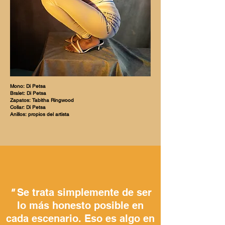
Mono: Di Petsa
Bralet: Di Petsa
Zapatos: Tabitha Ringwood
Collar: Di Petsa
Anillos: propios del artista
Se trata simplemente de ser
"
lo más honesto posible en
cada escenario. Eso es algo en