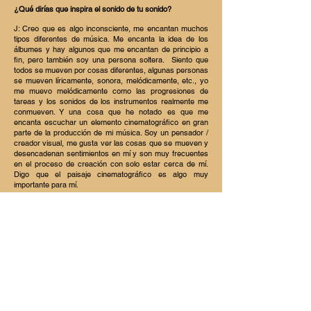
¿Qué dirías que inspira el sonido de tu sonido?
J: Creo que es algo inconsciente, me encantan muchos
tipos diferentes de música. Me encanta la idea de los
álbumes y hay algunos que me encantan de principio a
fin, pero también soy una persona soltera.
Siento que
todos se mueven por cosas diferentes, algunas personas
se mueven líricamente, sonora, melódicamente, etc., yo
me muevo melódicamente como las progresiones de
tareas y los sonidos de los instrumentos realmente me
conmueven. Y una cosa que he notado es que me
encanta escuchar un elemento cinematográfico en gran
parte de la producción de mi música. Soy un pensador /
creador visual, me gusta ver las cosas que se mueven y
desencadenan sentimientos en mí y son muy frecuentes
en el proceso de creación con solo estar cerca de mí.
Digo que el paisaje cinematográfico es algo muy
importante para mí.