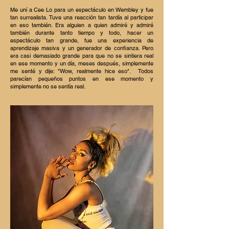
Me uní a Cee Lo para un espectáculo en Wembley y fue
tan surrealista. Tuve una reacción tan tardía al participar
en eso también. Era alguien a quien admiré y admiré
también durante tanto tiempo y todo, hacer un
espectáculo tan grande, fue una experiencia de
aprendizaje masiva y un generador de confianza. Pero
era casi demasiado grande para que no se sintiera real
en ese momento y un día, meses después, simplemente
me senté y dije: "Wow, realmente hice eso".
Todos
parecían pequeños puntos en ese momento y
simplemente no se sentía real.