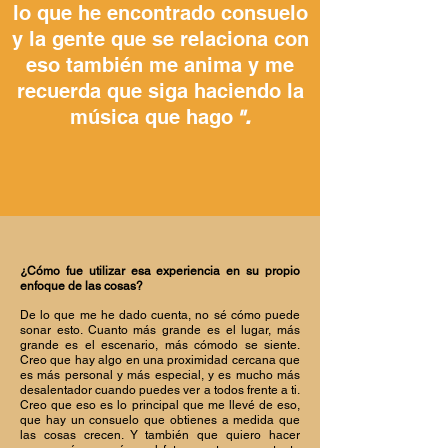
lo que he encontrado consuelo
y la gente que se relaciona con
eso también me anima y me
recuerda que siga haciendo la
música que hago
".
¿Cómo fue utilizar esa experiencia en su propio
enfoque de las cosas?
De lo que me he dado cuenta, no sé cómo puede
sonar esto. Cuanto más grande es el lugar, más
grande es el escenario, más cómodo se siente.
Creo que hay algo en una proximidad cercana que
es más personal y más especial, y es mucho más
desalentador cuando puedes ver a todos frente a ti.
Creo que eso es lo principal que me llevé de eso,
que hay un consuelo que obtienes a medida que
las cosas crecen. Y también que quiero hacer