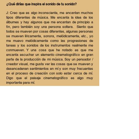
¿Qué dirías que inspira el sonido de tu sonido?
J: Creo que es algo inconsciente, me encantan muchos
tipos diferentes de música. Me encanta la idea de los
álbumes y hay algunos que me encantan de principio a
fin, pero también soy una persona soltera.
Siento que
todos se mueven por cosas diferentes, algunas personas
se mueven líricamente, sonora, melódicamente, etc., yo
me muevo melódicamente como las progresiones de
tareas y los sonidos de los instrumentos realmente me
conmueven. Y una cosa que he notado es que me
encanta escuchar un elemento cinematográfico en gran
parte de la producción de mi música. Soy un pensador /
creador visual, me gusta ver las cosas que se mueven y
desencadenan sentimientos en mí y son muy frecuentes
en el proceso de creación con solo estar cerca de mí.
Digo que el paisaje cinematográfico es algo muy
importante para mí.