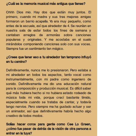
¿Cuál es la memoria musical más antigua que tienes?
Ohhh Dios mio. Hay dos que están muy juntos. El
primero, cuando mi madre y sus tres mejores amigas
formaron un barrio acapella. Yo era muy pequeño, como
antes de la escuela, así que alrededor de 4. Se reunían en
nuestra sala de estar todos los fines de semana y
cantaban arreglos de armonías sobre canciones
populares y originales. Y me acostaba en el suelo
mirándolos componiendo canciones solo con sus voces.
Siempre fue un sentimiento tan mágico.
¿Crees que tener eso a tu alrededor tan temprano influyó
en tu camino?
Definitivamente, nunca me lo presionaron. Pero estaba a
mi alrededor en todos los aspectos, tanto vocal como
instrumentalmente, con mi padre como ingeniero de
sonido. Definitivamente me dio una educación natural
para la composición y producción musical. Es difícil saber
qué más hubiera hecho si no hubiera estado rodeado de
música toda mi vida, porque crecí bastante tímido,
especialmente cuando se trataba de cantar, y todavía
tengo nervios. Pero siempre me ha gustado actuar y ser
un animador, así que definitivamente habría hecho algo
creativo de todos modos.
Solías hacer coros para gente como Cee Lo Green,
¿cómo fue pasar de detrás de la visión de otra persona a
entrar en la tuya?