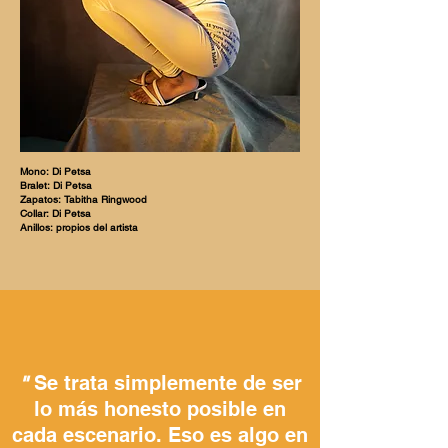
Mono: Di Petsa
Bralet: Di Petsa
Zapatos: Tabitha Ringwood
Collar: Di Petsa
Anillos: propios del artista
Se trata simplemente de ser
"
lo más honesto posible en
cada escenario. Eso es algo en