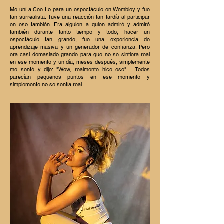
Me uní a Cee Lo para un espectáculo en Wembley y fue
tan surrealista. Tuve una reacción tan tardía al participar
en eso también. Era alguien a quien admiré y admiré
también durante tanto tiempo y todo, hacer un
espectáculo tan grande, fue una experiencia de
aprendizaje masiva y un generador de confianza. Pero
era casi demasiado grande para que no se sintiera real
en ese momento y un día, meses después, simplemente
me senté y dije: "Wow, realmente hice eso".
Todos
parecían pequeños puntos en ese momento y
simplemente no se sentía real.