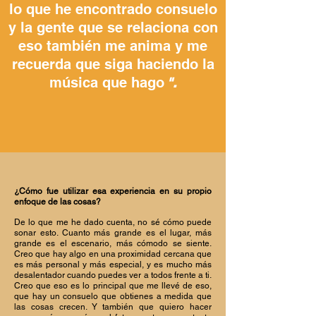
lo que he encontrado consuelo
y la gente que se relaciona con
eso también me anima y me
recuerda que siga haciendo la
música que hago
".
¿Cómo fue utilizar esa experiencia en su propio
enfoque de las cosas?
De lo que me he dado cuenta, no sé cómo puede
sonar esto. Cuanto más grande es el lugar, más
grande es el escenario, más cómodo se siente.
Creo que hay algo en una proximidad cercana que
es más personal y más especial, y es mucho más
desalentador cuando puedes ver a todos frente a ti.
Creo que eso es lo principal que me llevé de eso,
que hay un consuelo que obtienes a medida que
las cosas crecen. Y también que quiero hacer