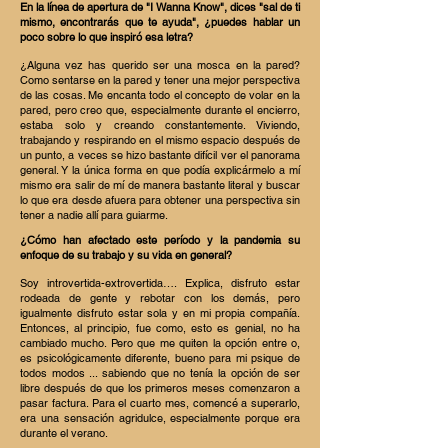
En la línea de apertura de "I Wanna Know", dices "sal de ti
mismo, encontrarás que te ayuda", ¿puedes hablar un
poco sobre lo que inspiró esa letra?
¿Alguna vez has querido ser una mosca en la pared?
Como sentarse en la pared y tener una mejor perspectiva
de las cosas. Me encanta todo el concepto de volar en la
pared, pero creo que, especialmente durante el encierro,
estaba solo y creando constantemente. Viviendo,
trabajando y respirando en el mismo espacio después de
un punto, a veces se hizo bastante difícil ver el panorama
general. Y la única forma en que podía explicármelo a mí
mismo era salir de mí de manera bastante literal y buscar
lo que era desde afuera para obtener una perspectiva sin
tener a nadie allí para guiarme.
¿Cómo han afectado este período y la pandemia su
enfoque de su trabajo y su vida en general?
Soy introvertida-extrovertida…. Explica, disfruto estar
rodeada de gente y rebotar con los demás, pero
igualmente disfruto estar sola y en mi propia compañía.
Entonces, al principio, fue como, esto es genial, no ha
cambiado mucho. Pero que me quiten la opción entre o,
es psicológicamente diferente, bueno para mi psique de
todos modos ... sabiendo que no tenía la opción de ser
libre después de que los primeros meses comenzaron a
pasar factura. Para el cuarto mes, comencé a superarlo,
era una sensación agridulce, especialmente porque era
durante el verano.