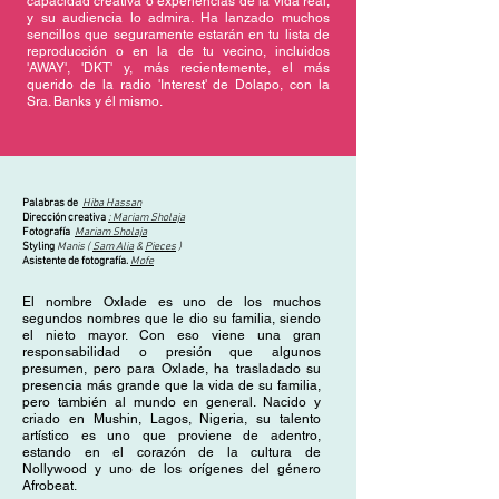
capacidad creativa o experiencias de la vida real,
y su audiencia lo admira. Ha lanzado muchos
sencillos que seguramente estarán en tu lista de
reproducción o en la de tu vecino, incluidos
'AWAY', 'DKT' y, más recientemente, el más
querido de la radio 'Interest' de Dolapo, con la
Sra. Banks y él mismo.
Palabras de
Hiba Hassan
Dirección creativa
:
Mariam Sholaja
Fotografía
Mariam Sholaja
Styling
Manis (
Sam Alia
&
Pieces
)
Asistente de fotografía.
Mofe
El nombre Oxlade es uno de los muchos
segundos nombres que le dio su familia, siendo
el nieto mayor. Con eso viene una gran
responsabilidad o presión que algunos
presumen, pero para Oxlade, ha trasladado su
presencia más grande que la vida de su familia,
pero también al mundo en general. Nacido y
criado en Mushin, Lagos, Nigeria, su talento
artístico es uno que proviene de adentro,
estando en el corazón de la cultura de
Nollywood y uno de los orígenes del género
Afrobeat.