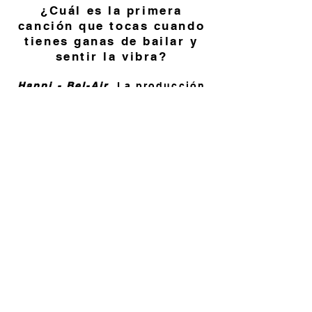
¿Cuál es la primera
canción que tocas cuando
tienes ganas de bailar y
sentir la vibra?
Happi - Bel-Air.
La producción
y la composición ondulada de
Happi hacen que sea un
verdadero éxito para sentirse
bien, me encanta tocar esto
muy alto y bailar mi vida en mi
habitación.