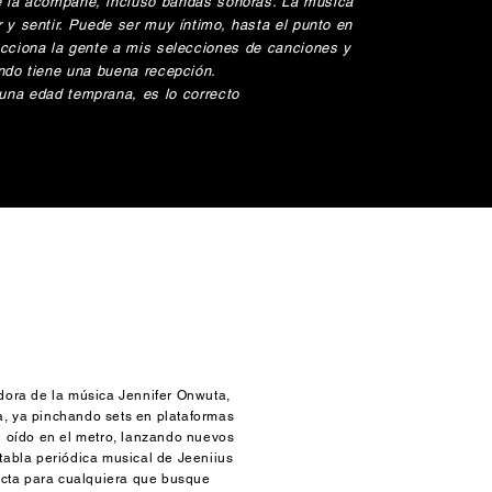
e la acompañe, incluso bandas sonoras. La música
y sentir. Puede ser muy íntimo, hasta el punto en
acciona la gente a mis selecciones de canciones y
ando tiene una buena recepción.
una edad temprana, es lo correcto
ora de la música Jennifer Onwuta,
a, ya pinchando sets en plataformas
u oído en el metro, lanzando nuevos
 tabla periódica musical de Jeeniius
ecta para cualquiera que busque