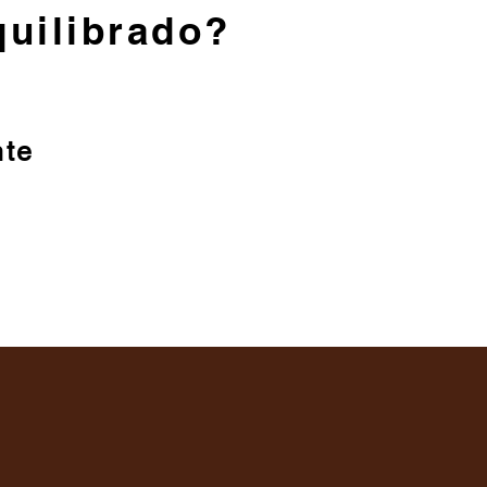
quilibrado?
nte