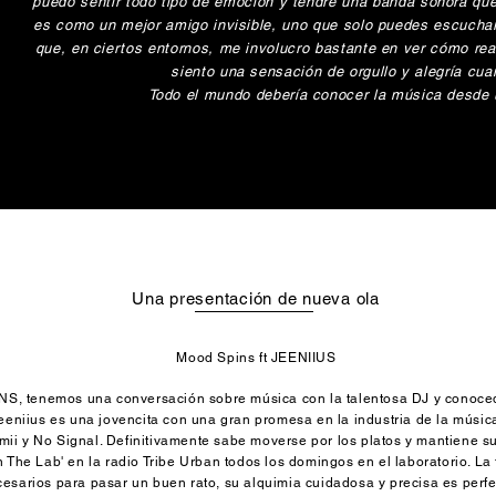
puedo sentir todo tipo de emoción y tendré una banda sonora qu
es como un mejor amigo invisible, uno que solo puedes escuchar 
que, en ciertos entornos, me involucro bastante en ver cómo re
siento una sensación de orgullo y alegría cu
Todo el mundo debería conocer la música desde 
Una presentación de nueva ola
Mood Spins ft JEENIIUS
S, tenemos una conversación sobre música con la talentosa DJ y conoced
eniius es una jovencita con una gran promesa en la industria de la músic
ii y No Signal. Definitivamente sabe moverse por los platos y mantiene s
n The Lab' en la radio Tribe Urban todos los domingos en el laboratorio. La
cesarios para pasar un buen rato, su alquimia cuidadosa y precisa es perf