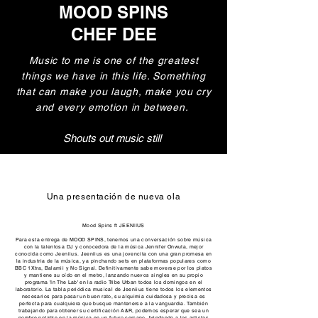
MOOD SPINS
CHEF DEE
Music to me is one of the greatest
things we have in this life. Something
that can make you laugh, make you cry
and every emotion in between.
Shouts out music still
Una presentación de nueva ola
Mood Spins ft JEENIIUS
Para esta entrega de MOOD SPINS, tenemos una conversación sobre música
con la talentosa DJ y conocedora de la música Jennifer Onwuta, mejor
conocida como Jeeniius. Jeeniius es una jovencita con una gran promesa en
la industria de la música, ya pinchando sets en plataformas populares como
BBC 1Xtra, Balamii y No Signal. Definitivamente sabe moverse por los platos
y mantiene su oído en el metro, lanzando nuevos singles en su propio
programa 'In The Lab' en la radio Tribe Urban todos los domingos en el
laboratorio. La tabla periódica musical de Jeeniius tiene todos los elementos
necesarios para pasar un buen rato, su alquimia cuidadosa y precisa es
perfecta para cualquiera que busque mantenerse a la vanguardia. También
trabajando para obtener su certificación A&R, podemos esperar que sea un
nombre notable en la música en un futuro cercano, brindando a los artistas