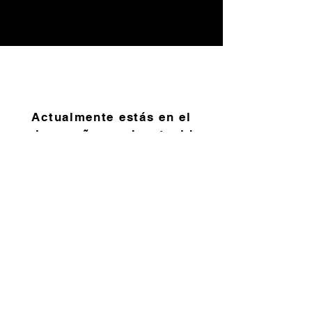
Actualmente estás en el
mejor sueño que has tenido,
¿qué canción suena de
fondo?
Fashion Killa - A $ AP
Rocky,
esta canción solo trae
vibraciones y recuerdos
positivos