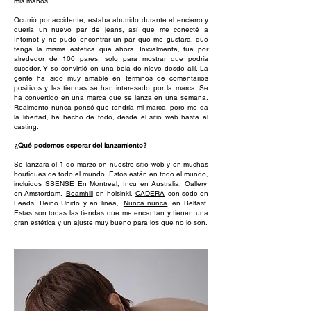
mis manos.
Ocurrió por accidente, estaba aburrido durante el encierro y
quería un nuevo par de jeans, así que me conecté a
Internet y no pude encontrar un par que me gustara, que
tenga la misma estética que ahora. Inicialmente, fue por
alrededor de 100 pares, solo para mostrar que podría
suceder. Y se convirtió en una bola de nieve desde allí. La
gente ha sido muy amable en términos de comentarios
positivos y las tiendas se han interesado por la marca. Se
ha convertido en una marca que se lanza en una semana.
Realmente nunca pensé que tendría mi marca, pero me da
la libertad, he hecho de todo, desde el sitio web hasta el
casting.
¿Qué podemos esperar del lanzamiento?
Se lanzará el 1 de marzo en nuestro sitio web y en muchas
boutiques de todo el mundo. Estos están en todo el mundo,
incluidos
SSENSE
En Montreal,
Incu
en Australia,
Oallery
en Amsterdam,
Beamhill
en helsinki,
CADERA
con sede en
Leeds, Reino Unido y en línea,
Nunca nunca
en Belfast.
Estas son todas las tiendas que me encantan y tienen una
gran estética y un ajuste muy bueno para los que no lo son.