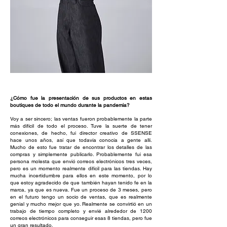
¿Cómo fue la presentación de sus productos en estas
boutiques de todo el mundo durante la pandemia?
Voy a ser sincero; las ventas fueron probablemente la parte
más difícil de todo el proceso. Tuve la suerte de tener
conexiones, de hecho, fui director creativo de SSENSE
hace unos años, así que todavía conocía a gente allí.
Mucho de esto fue tratar de encontrar los detalles de las
compras y simplemente publicarlo. Probablemente fui esa
persona molesta que envió correos electrónicos tres veces,
pero es un momento realmente difícil para las tiendas. Hay
mucha incertidumbre para ellos en este momento, por lo
que estoy agradecido de que también hayan tenido fe en la
marca, ya que es nueva. Fue un proceso de 3 meses, pero
en el futuro tengo un socio de ventas, que es realmente
genial y mucho mejor que yo. Realmente se convirtió en un
trabajo de tiempo completo y envié alrededor de 1200
correos electrónicos para conseguir esas 8 tiendas, pero fue
un gran resultado.