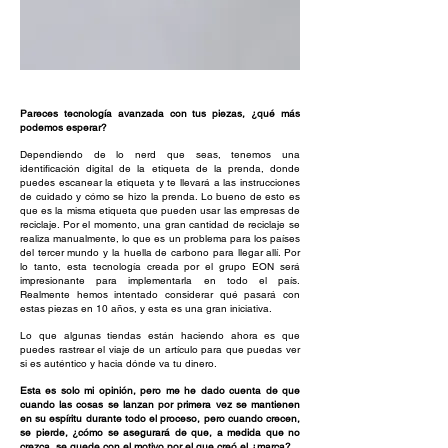
Pareces tecnología avanzada con tus piezas, ¿qué más
podemos esperar?
Dependiendo de lo nerd que seas, tenemos una
identificación digital de la etiqueta de la prenda, donde
puedes escanear la etiqueta y te llevará a las instrucciones
de cuidado y cómo se hizo la prenda. Lo bueno de esto es
que es la misma etiqueta que pueden usar las empresas de
reciclaje. Por el momento, una gran cantidad de reciclaje se
realiza manualmente, lo que es un problema para los países
del tercer mundo y la huella de carbono para llegar allí. Por
lo tanto, esta tecnología creada por el grupo EON será
impresionante para implementarla en todo el país.
Realmente hemos intentado considerar qué pasará con
estas piezas en 10 años, y esta es una gran iniciativa.
Lo que algunas tiendas están haciendo ahora es que
puedes rastrear el viaje de un artículo para que puedas ver
si es auténtico y hacia dónde va tu dinero.
Esta es solo mi opinión, pero me he dado cuenta de que
cuando las cosas se lanzan por primera vez se mantienen
en su espíritu durante todo el proceso, pero cuando crecen,
se pierde, ¿cómo se asegurará de que, a medida que no
crezca, se quede con el motivo por el que creó el ¿marca?