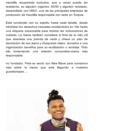
mezclilla recuperada exclusiva, que a veces puede ser
resistente, es algodón orgánico 50/50 y algodón reciclado,
desarrollado con ISKO, una de las principales empresas de
producción de mezclilla responsable con sede en Turquía.
Está construido con su espíritu hasta cada detalle, desde
minimizar los desechos naturales reciclándolos en hilo hasta
una etiqueta escaneable para mostrar las instrucciones de
cuidado. La marca también considera el final de la vida útil
que atraviesa una prenda de vestir y ofrece un plan de
devolución de sus jeans y chaquetas viejos, donados a una
organización benéfica para su reutilización o reciclaje. Todo
ello fomentando una relación consumidor-marca más
responsable.
no fundador, Pete se sentó con New Wave para contarnos
más sobre la marca que está llegando a nuestros
guardarropas ...