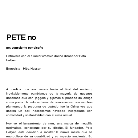
NEW WAVE MAG
PETE no
no: consciente por diseño
Entrevista con el director creativo del no diseñador Pete
Hellyer
Entrevista - Hiba Hassan
A medida que avanzamos hacia el final del encierro,
inevitablemente cambiamos de la mayoría de nuestros
uniformes que son joggers y pijamas a prendas de abrigo
como jeans. Ha sido un tema de conversación con muchos
planteando la pregunta de cuándo fue la última vez que
usaron un par, necesitamos novedad incorporada con
comodidad y sostenibilidad con el clima actual.
Hoy ve el lanzamiento de non, una marca de mezclilla
minimalista, consciente por su diseño. El fundador, Pete
Hellyer, está decidido a mostrar la nueva marca que se
enorgullece de su durabilidad y su impacto ambiental. Su