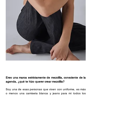
Eres una marca estrictamente de mezclilla, consciente de la
agenda, ¿qué te hizo querer crear mezclilla?
Soy una de esas personas que viven con uniforme, es más
o menos una camiseta blanca y jeans para mí todos los
días. Ya hay muchas camisetas blancas asombrosas
producidas éticamente por ahí, por lo que no me pareció
una oportunidad para crear. Sentí que el denim era algo
que sabía lo suficiente sobre el diseño, soy autodidacta y
siempre he trabajado en la industria, así que creo que
reconozco un buen par de jeans cuando veo uno. Siento
que sucede mucho menos con la mezclilla, sentí que era el
momento adecuado, así que una vez que el encierro