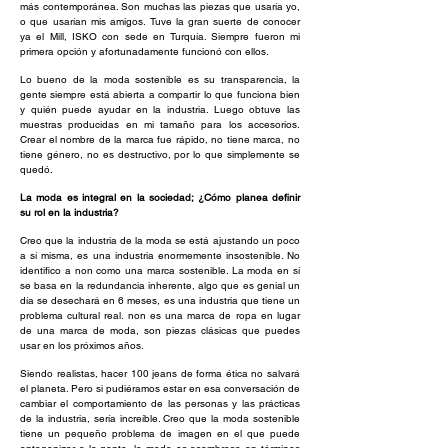
más contemporánea. Son muchas las piezas que usaría yo,
o que usarían mis amigos. Tuve la gran suerte de conocer
ya el Mill, ISKO con sede en Turquía. Siempre fueron mi
primera opción y afortunadamente funcionó con ellos.
Lo bueno de la moda sostenible es su transparencia, la
gente siempre está abierta a compartir lo que funciona bien
y quién puede ayudar en la industria. Luego obtuve las
muestras producidas en mi tamaño para los accesorios.
Crear el nombre de la marca fue rápido, no tiene marca, no
tiene género, no es destructivo, por lo que simplemente se
quedó.
La moda es integral en la sociedad; ¿Cómo planea definir
su rol en la industria?
Creo que la industria de la moda se está ajustando un poco
a sí misma, es una industria enormemente insostenible. No
identifico a non como una marca sostenible. La moda en sí
se basa en la redundancia inherente, algo que es genial un
día se desechará en 6 meses, es una industria que tiene un
problema cultural real. non es una marca de ropa en lugar
de una marca de moda, son piezas clásicas que puedes
usar en los próximos años.
Siendo realistas, hacer 100 jeans de forma ética no salvará
el planeta. Pero si pudiéramos estar en esa conversación de
cambiar el comportamiento de las personas y las prácticas
de la industria, sería increíble. Creo que la moda sostenible
tiene un pequeño problema de imagen en el que puede