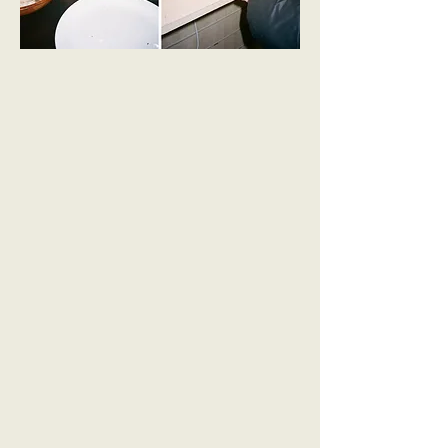
La película te sumerge
en el mundo de otra
persona, las fotos te
permiten mirar.
Frank: ¿Quiénes son tus principales inspiraciones?
Flora: Londres como ciudad definitivamente alimenta
constantemente mi creatividad. Las mejores ideas se
hacen cuando estoy en el autobús o en el tren.
Frank: Ok, ¿inspiración de vida?
Flora: Quiero decir, creo que el poeta Yrsa-Daley Ward es
alguien a quien admiro mucho. Su forma de
ser tan
dolorosamente honesto con sus palabras y de una
manera tan hermosa es algo que encuentro tan
inspirador. No es algo que muchos de nosotros nos