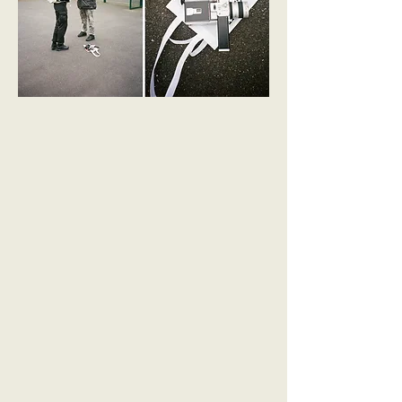
Confía en mi ojo y
confía en mis instintos