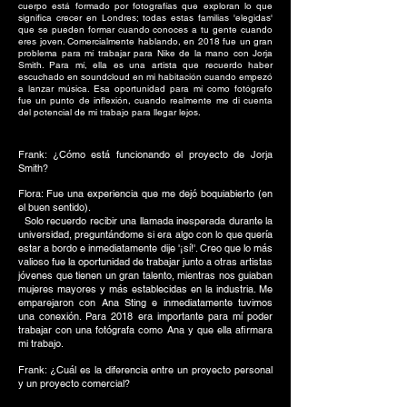
cuerpo está formado por fotografías que exploran lo que
significa crecer en Londres; todas estas familias 'elegidas'
que se pueden formar cuando conoces a tu gente cuando
eres joven. Comercialmente hablando, en 2018 fue un gran
problema para mí trabajar para Nike de la mano con Jorja
Smith. Para mí, ella es una artista que recuerdo haber
escuchado en soundcloud en mi habitación cuando empezó
a lanzar música. Esa oportunidad para mí como fotógrafo
fue un punto de inflexión,
cuando realmente me di cuenta
del potencial de mi trabajo para llegar lejos.
Frank: ¿Cómo está funcionando el proyecto de Jorja
Smith?
Flora: Fue una experiencia que me dejó boquiabierto (en
el buen sentido).
Solo recuerdo recibir una llamada inesperada durante la
universidad, preguntándome si era algo con lo que quería
estar a bordo e inmediatamente dije '¡sí!'. Creo que lo más
valioso fue la oportunidad de trabajar junto a otras artistas
jóvenes que tienen un gran talento, mientras nos guiaban
mujeres mayores y más establecidas en la industria. Me
emparejaron con Ana Sting e inmediatamente tuvimos
una conexión. Para 2018 era importante para mí poder
trabajar con una fotógrafa como Ana y que ella afirmara
mi trabajo.
Frank: ¿Cuál es la diferencia entre un proyecto personal
y un proyecto comercial?