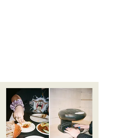
Frank: ¿Qué te metió en el collage?
Flora: Recuerdo haber hecho un taller de creación de
fanzines que organizó la revista Brick y desde allí esa
práctica de bricolaje se convirtió en parte de mi trabajo.
Me gusta la fisicalidad de trabajar con mis manos.