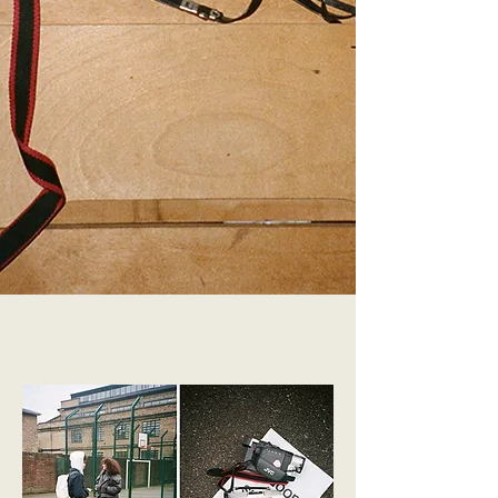
Flora: Creo que para mí siempre, siempre sugeriría el
Olympus Mju-ii. Mi papá me dio la suya cuando tenía 16
años y es la cámara más compacta y fácil de usar que
tengo. Para mí, personalmente, lo que me encanta es la
calidad cinematográfica que aporta a las imágenes.
Muchas de mis fotografías favoritas se hicieron con esa
cámara.