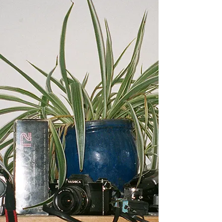
Frank: Cuando una marca se te acerca, ¿cuáles son las
principales cosas que pides?
Flora: Supongo cuál es el presupuesto, qué es lo que
quieren de ti y cuánta libertad creativa habrá. Cuanta más
claridad, más fácil se puede ejecutar el trabajo.
Frank: ¿Qué cámara estás usando actualmente?
Flora: En este momento he estado tomando prestada la
Pentax 67 de mi amiga Connie, que es una cámara loca
para disparar. Grita a Connie por eso. Solía disparar
mucho (y todavía lo hago cuando estoy fuera de casa) en
el punto y dispara, pero la calidad no se acerca a la que
se obtiene cuando se trabaja con una cámara de formato
medio como esa.
Frank: Para alguien que está comenzando, ¿qué cámara
recomendaría?