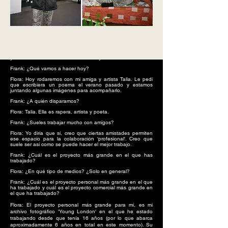
Frank: ¿Cuéntame sobre ti?
Flora: Mi nombre es Flora Scott, soy una fotógrafa, cineasta
y artista visual de 21 años de Hackney.
Frank: ¿Qué vamos a hacer hoy?
Flora: Hoy rodaremos con mi amiga y artista Talia. Le pedí
que escribiera un poema el verano pasado y estamos
juntando algunas imágenes para acompañarlo.
Frank: ¿A quién disparamos?
Flora: Talia. Ella es rapera, artista y poeta.
Frank: ¿Sueles trabajar mucho con amigos?
Flora: Yo diría que sí, creo que ciertas amistades permiten
ese espacio para la colaboración 'profesional'. Creo que
suele ser así como se puede hacer el mejor trabajo.
Frank: ¿Cuál es el proyecto más grande en el que has
trabajado?
Flora: ¿En qué tipo de medios? ¿Solo en general?
Frank: ¿Cuál es el proyecto personal más grande en el que
ha trabajado y cuál es el proyecto comercial más grande en
el que ha trabajado?
Flora: El proyecto personal más grande para mí, es mi
archivo fotográfico 'Young London' en el que he estado
trabajando desde que tenía 16 años (por lo que abarca
aproximadamente 6 años en total en este momento). Su