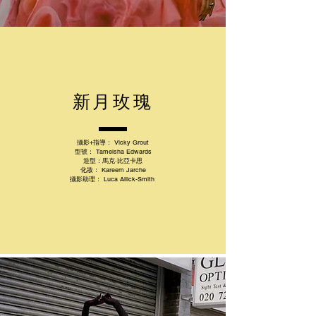
新月玫瑰
攝影+指導：
Vicky Grout
型號：
Tameisha Edwards
造型：
馬克·比亞卡思
化妝：
Kareem Jarche
攝影助理：
Luca Allick-Smith