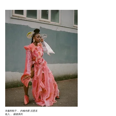
衣服和鞋子，
約翰內斯·沃恩克
收入，
薩德系列