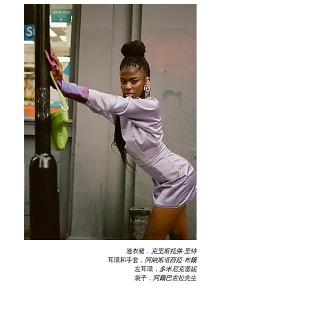
連衣裙，
克里斯托弗·里特
耳環和手套，
阿納斯塔西婭·布爾
左耳環，
多米尼克蕾妮
袋子，
阿爾巴雷拉先生