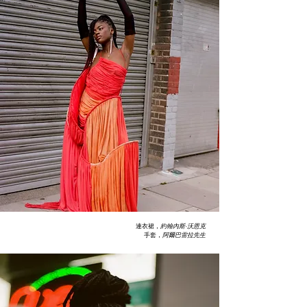
連衣裙，
約翰內斯·沃恩克
手套，
阿爾巴雷拉先生