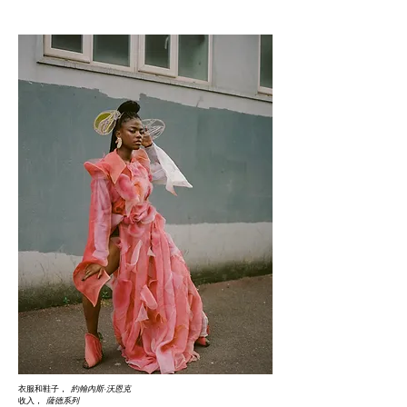
衣服和鞋子，
約翰內斯·沃恩克
收入，
薩德系列