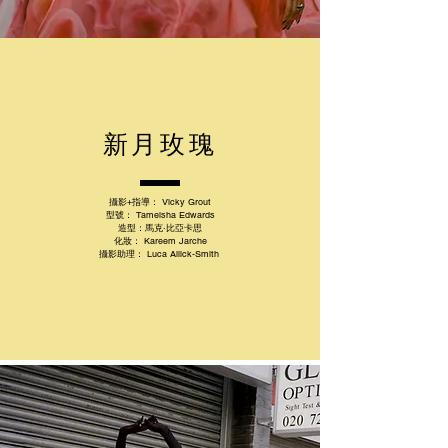
新月玫瑰
攝影+指導：
Vicky Grout
型號：
Tameisha Edwards
造型：
馬克·比亞卡思
化妝：
Kareem Jarche
攝影助理：
Luca Allick-Smith