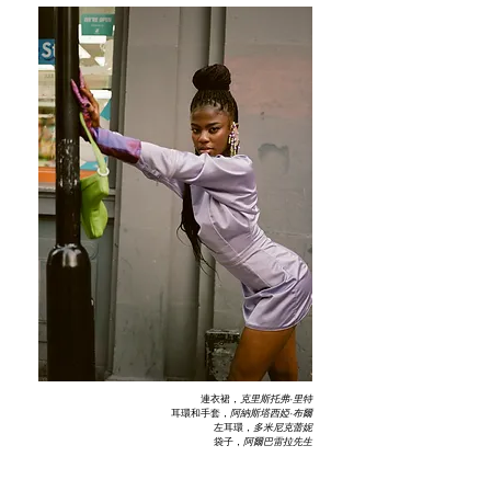
連衣裙，
克里斯托弗·里特
耳環和手套，
阿納斯塔西婭·布爾
左耳環，
多米尼克蕾妮
袋子，
阿爾巴雷拉先生