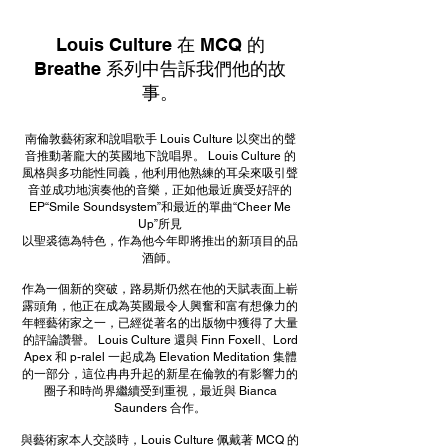
Louis Culture 在 MCQ 的
Breathe 系列中告訴我們他的故
事。
南倫敦藝術家和說唱歌手 Louis Culture 以突出的聲
音推動著龐大的英國地下說唱界。 Louis Culture 的
風格與多功能性同義，他利用他熟練的耳朵來吸引聲
音並成功地演奏他的音樂，正如他最近廣受好評的
EP“Smile Soundsystem”和最近的單曲“Cheer Me
Up”所見
以聖裘德為特色，作為他今年即將推出的新項目的品
酒師。
作為一個新的突破，路易斯仍然在他的天賦表面上嶄
露頭角，他正在成為英國最令人興奮和富有想像力的
年輕藝術家之一，已經從著名的出版物中獲得了大量
的評論讚譽。 Louis Culture 還與 Finn Foxell、Lord
Apex 和 p-ralel 一起成為 Elevation Meditation 集體
的一部分，這位冉冉升起的新星在倫敦的有影響力的
圈子和時尚界繼續受到重視，最近與 Bianca
Saunders 合作。
與藝術家本人交談時，Louis Culture 佩戴著 MCQ 的