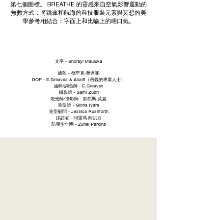
第七個圖標。 BREATHE 的靈感來自空氣影響運動的
無數方式，將跳傘和航海的科技服裝元素與冥想的美
學參考相結合：字面上和比喻上的喘口氣。
文字 - Shorayi Mauluka
總監 - 德里克·奧達菲
DOP - E.Greaves & Anarfi（愚蠢的專業人士）
編輯/調色師 - E.Greaves
攝影師 - Sami Zubri
燈光師/攝影師 - 劉易斯·英曼
造型師 - Gloria Iyare
造型顧問 - Jessica Rushforth
採訪者 - 阿雷瑪·阿洪西
防彈少年團 - Zuriel Perkins