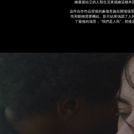
繪最後站立的人類生活來描繪這種本
這件合作作品背後的象徵意義在開場場景中得到
性和動物需要團結。影片結尾強調了人
了最後的場景； “我們是人民”，然