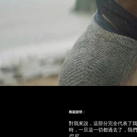
框架說明：
對我來說，這部分完全代表了
時，一旦這一切都過去了，我們
巴尼