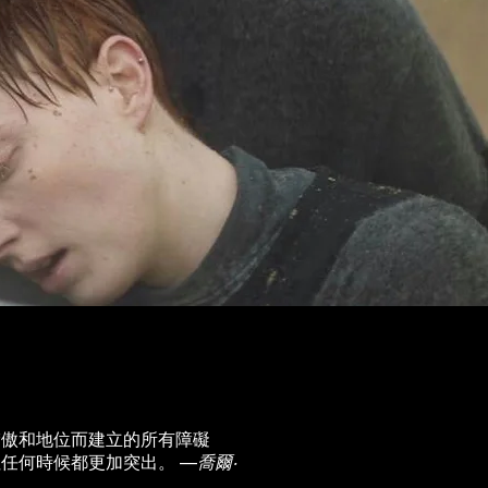
驕傲和地位而建立的所有障礙
任何時候都更加突出。 —
喬爾·