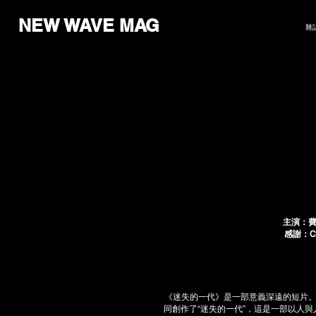
NEW WAVE MAG
雜
主演：
感謝：Chi
《迷失的一代》是一部意義深遠的短片。碰
同創作了“迷失的一代”，這是一部以人