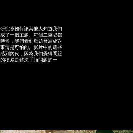
們研究瞭如何讓其他人知道我們
變成了一個主題。每個二重唱都
他時候，我們看到母題發展成對
的事情是可怕的。影片中的這些
而感到內疚，因為我們覺得問題
動的積累是解決手頭問題的一