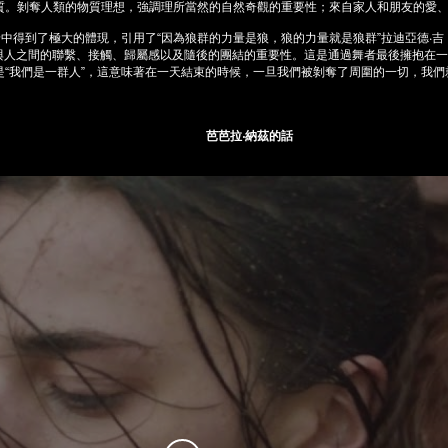
質。剝奪人類的物質理想，強調理所當然的自然奇觀的重要性；來自家人和朋友的愛
了極大的體現，引用了“因為狼群的力量是狼，狼的力量就是狼群”拉迪亞德·吉卜林 (Rudyar
與人之間的聯繫、接觸、歸屬感以及隨後的團結的重要性。這是通過舞者最後擁抱在一
後是“我們是一群人”，這意味著在一天結束的時候，一旦我們被剝奪了周圍的一切，我
芭芭拉·納茲的話