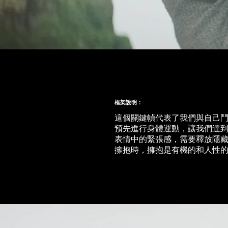
框架說明：
這個關鍵幀代表了我們與自己
預先進行身體運動，讓我們達
表情中的緊張感，需要釋放隱
擁抱時，擁抱是有機的和人性的