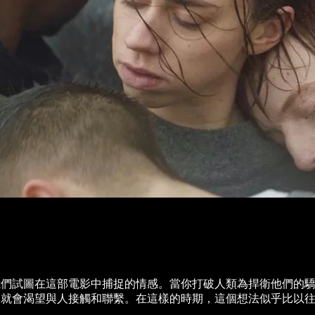
我們試圖在這部電影中捕捉的情感。當你打破人類為捍衛他們的
就會渴望與人接觸和聯繫。在這樣的時期，這個想法似乎比以往