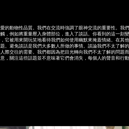
關愛的動物性品質。我們在交流時強調了眼神交流的重要性。我
接觸，例如將重量壓入身體部位，進入了談話。你看到的這一刻
時，它被用來開玩笑地看待我們如何使用幽默來掩蓋情緒。在其
話題。避免談話是我們大多數人所做的事情。談論我們不太了解
。人際交往的需要。我們都因為把目光轉向我們不太了解的問題
注意，關注這些話題並不意味著它們會消失，每個人的聲音和行