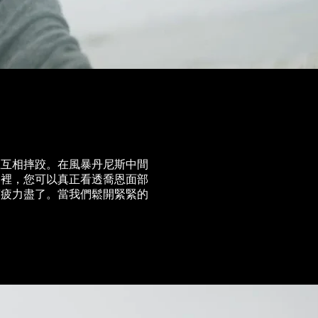
上互相摔跤。在風暴丹尼斯中間
這裡，您可以真正看透喬恩面部
筋疲力盡了。當我們鬆開緊緊的