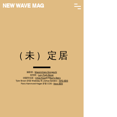
NEW WAVE MAG
（未）定居
攝影師 -
Massimiliano Giorgeschi
造型師 -
Lucy Pugh-Bevan
頭髮和化妝 -
Chloe Rose
使用
Burt's Bee's
Tyler Brown 穿著 Weekday 和 Joshua Sanders -
RPD 模特
Paris Hammond-Hagan 穿著 COS -
Nevs 模特