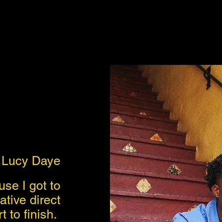
Lucy Daye
se I got to
tive direct
t to finish.