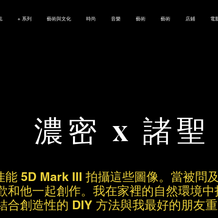
誌
+ 系列
藝術與文化
時尚
音樂
藝術
藝術
店鋪
電
濃密 x 諸聖
 使用佳能 5D Mark III 拍攝這些圖像
我喜歡和他一起創作。我在家裡的自然環境
合創造性的 DIY 方法與我最好的朋友