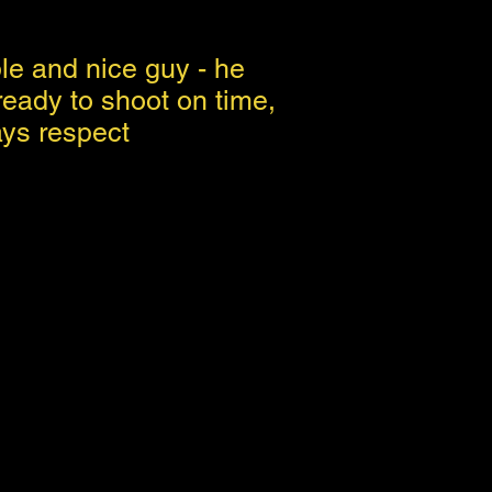
e and nice guy - he
eady to shoot on time,
ays respect