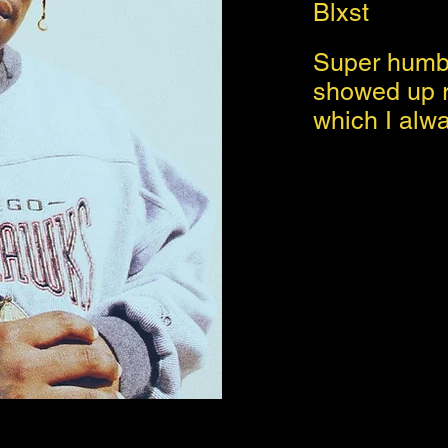
Blxst
Super humbl
showed up r
which I alw