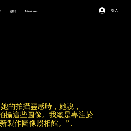
登入
影
接觸
Members
。當被問及她的拍攝靈感時，她說，
中拍攝這些圖像。我總是專注於
重新製作圖像照相館。”
.