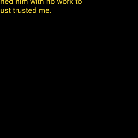
hed him with no work to
ust trusted me.