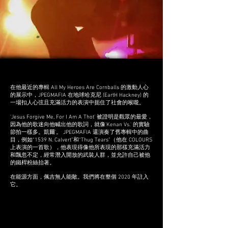
在他最近的專輯 All My Heroes Are Cornballs 的激動人心
的展示中，JPEGMAFIA 在地球哈克尼 (EartH Hackney) 的
一場扣人心弦且充滿活力的表演中扼住了社會的喉嚨。
'Jesus Forgive Me, For I Am A Thot' 被證明是觀眾的最愛，
因為他的歌迷向他喊出他的歌詞，就像'Kenan Vs.' 的實驗
節拍一樣多。凱爾'。 JPEGMAFIA 還演奏了舊專輯中的曲
目，例如“1539 N. Calvert”和“Thug Tears”（他在 COLOURS
上表演的一首歌），他表現得像他所表現的那樣充滿活力
和飄忽不定，經常潛入開放的武裝人群，並允許自己被他
的鐵桿粉絲抬著。
在能源方面，佩吉無人能敵。我們將在整個 2020 年註入
它。​