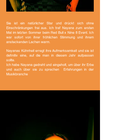
Sie ist ein natürlicher Star und drückt sich ohne
Einschränkungen frei aus. Ich traf Nayana zum ersten
Mal im letzten Sommer beim Red Bull x Nine 8 Event. Ich
war sofort von ihrer fröhlichen Stimmung und ihrem
ansteckenden Lachen warm.
Nayanas Kühnheit erregt ihre Aufmerksamkeit und sie ist
definitiv eine, auf die man in diesem Jahr aufpassen
sollte.
Ich habe Nayana gedreht und eingeholt, um über ihr Erbe
und auch über sie zu sprechen
Erfahrungen in der
Musikbranche