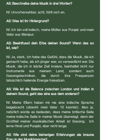
AS: Beschreibe deine Musik in drei Worten?
NI: Unvorhersehbar, echt, fühlt sich an.
AS: Was ist Ihr Hintergrund?
NI: Ich bin voll indisch, meine Mütter aus Punjab und mein
Vater aus Manipur.
AS: Beeinflusst dein Erbe deinen Sound? Wenn das so
ist, wie?
NI: Ja, stark, ich habe das Gefühl, dass die Musik, die ich
gemacht habe, als ich jünger war, so verwestlicht war. Die
Musik, die ich in letzter Zeit kreiere, beinhaltet nicht nur
Instrumente aus meinem Land, sondern auch
Gesangstechniken, die durch ihre Frequenzen
tatsächlich heilende Energie freisetzen.
AS: Wie ist die Balance zwischen London und Indien in
deinem Sound, geht das eine aus dem anderen?
NI: Meine Eltern haben mir nie eine indische Sprache
beigebracht (obwohl mein Vater 10 kannte!). Also ja,
natürlich würde es bedeuten, dass meine britische Seite
meine indische Seite in meiner Musik überwiegt, denn der
Großteil meiner musikalischen Arbeit ist Gesang.
Ich
lerne Hindi und Punjabi, aber nicht lange.
AS: Wie sind deine bisherigen Erfahrungen als braune
Frau in der Musikbranche?