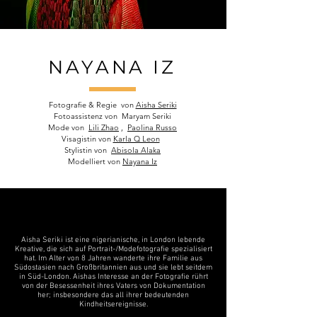
NAYANA IZ
Fotografie & Regie
von
Aisha Seriki
Fotoassistenz von
Maryam Seriki
Mode von
Lili Zhao
,
Paolina Russo
Visagistin von
Karla Q Leon
Stylistin von
Abisola Alaka
Modelliert von
Nayana Iz
Aisha Seriki ist eine nigerianische, in London lebende
Kreative, die sich auf Portrait-/Modefotografie spezialisiert
hat. Im Alter von 8 Jahren wanderte ihre Familie aus
Südostasien nach Großbritannien aus und sie lebt seitdem
in Süd-London. Aishas Interesse an der Fotografie rührt
von der Besessenheit ihres Vaters von Dokumentation
her; insbesondere das all ihrer bedeutenden
Kindheitsereignisse.