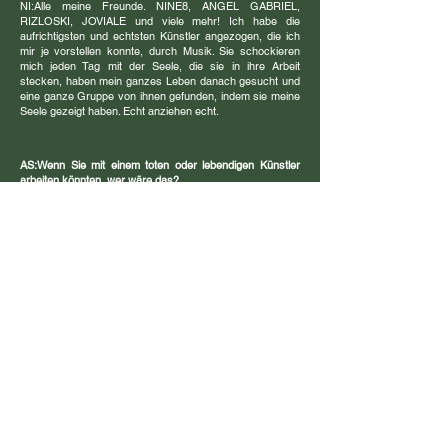
NI:
Alle meine Freunde. NINE8, ANGEL GABRIEL,
RIZLOSKI, JOVIALE und viele mehr! Ich habe die
aufrichtigsten und echtsten Künstler angezogen, die ich
mir je vorstellen konnte, durch Musik. Sie schockieren
mich jeden Tag mit der Seele, die sie in ihre Arbeit
stecken, haben mein ganzes Leben danach gesucht und
eine ganze Gruppe von ihnen gefunden, indem sie meine
Seele gezeigt haben. Echt anziehen echt.
AS:
Wenn Sie mit einem toten oder lebendigen Künstler
arbeiten könnten, wer wäre das?
NI:
MF DOOM im Grunde war dieser Mann ein zweiter
Vater, er hat mir durch Musik geholfen, meinen Geist zu
formen, als ich die Hoffnung verlor und in dieser Welt
einfach verloren war
AS:
Kannst du mir mehr über die Musik erzählen, die du
dieses Jahr veröffentlichen wirst? Was können wir
erwarten?
NI:
Verdammt, ich habe viel auf dem Weg, neue EP! Die
erste Single davon ist jetzt raus! Es wird viele Videos
geben. Wird Gas geben!
Nayanas Debütsingle „How We Do“ ist ab sofort auf allen
Plattformen erhältlich.