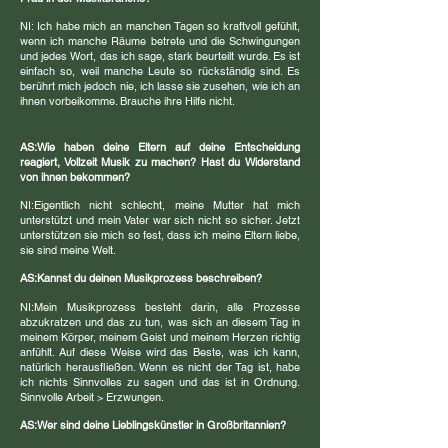
NI: Ich habe mich an manchen Tagen so kraftvoll gefühlt,
wenn ich manche Räume betrete und die Schwingungen
und jedes Wort, das ich sage, stark beurteilt wurde. Es ist
einfach so, weil manche Leute so rückständig sind. Es
berührt mich jedoch nie, ich lasse sie zusehen, wie ich an
ihnen vorbeikomme. Brauche ihre Hilfe nicht.
AS:
Wie haben deine Eltern auf deine Entscheidung
reagiert, Vollzeit Musik zu machen? Hast du Widerstand
von ihnen bekommen?
NI:
Eigentlich nicht schlecht, meine Mutter hat mich
unterstützt und mein Vater war sich nicht so sicher. Jetzt
unterstützen sie mich so fest, dass ich meine Eltern liebe,
sie sind meine Welt.
AS:
Kannst du deinen Musikprozess beschreiben?
NI:
Mein Musikprozess besteht darin, alle Prozesse
abzukratzen und das zu tun, was sich an diesem Tag in
meinem Körper, meinem Geist und meinem Herzen richtig
anfühlt. Auf diese Weise wird das Beste, was ich kann,
natürlich herausfließen. Wenn es nicht der Tag ist, habe
ich nichts Sinnvolles zu sagen und das ist in Ordnung.
Sinnvolle Arbeit > Erzwungen.
AS:
Wer sind deine Lieblingskünstler in Großbritannien?