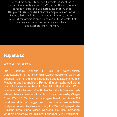
Sie studiert derzeit für einen Bachelor-Abschluss in
Global Liberal Arts an der SOAS und hofft, sich danach
ganz der Fotografie widmen zu können. Aishas
Haupteinflüsse sind die kreativen Köpfe wie Adrienne
Raquel, Solmaz Saberi und Nadine Ijewere, und ein
Großteil ihrer Arbeit konzentriert sich auf und erstellt als
Kommentar zu vorherrschenden, globalen
gesellschaftlichen Themen.
Nayana IZ
Worte von Aisha Seriki
Die 19-jährige Nayana IZ, die in Nord-London
aufgewachsen ist, ist eine Multi-Genre-Musikerin, die ihren
eigenen Raum in der Musikindustrie schafft. Nayana ist eine
Macherin und hat mehrere Fortschritte gemacht, seit sie in
der Musikszene auftaucht. Sie ist Mitglied des West
Londoner Musik- und Kunstkollektivs Nine8. Nayana
gab
letztes Jahr ihr Solodebüt mit ihrer High-Tempo-Rap-Single
"How We Do". Mit ihrer einzigartigen Musik und ihrem Stil
hisst sie stolz die Flagge des Erbes. Die experimentellen
und psychedelischen Visuals von „How We Do“ spiegeln die
Fluidität ihres Vibes wider, während sie ihre indischen
Wurzeln selbstbewusst mit ihrer Londoner Kultur verbindet.