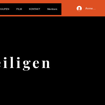
Anmelden
NKAUFEN
FILM
KONTAKT
Members
eiligen