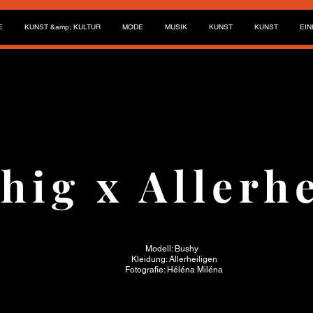
E
KUNST &amp; KULTUR
MODE
MUSIK
KUNST
KUNST
EI
hig x Allerh
Modell: Bushy
Kleidung: Allerheiligen
Fotografie: Héléna Miléna