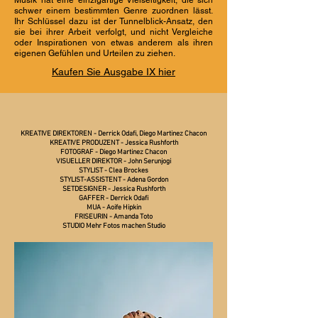
Musik hat eine einzigartige Vielseitigkeit, die sich
schwer einem bestimmten Genre zuordnen lässt.
Ihr Schlüssel dazu ist der Tunnelblick-Ansatz, den
sie bei ihrer Arbeit verfolgt, und nicht Vergleiche
oder Inspirationen von etwas anderem als ihren
eigenen Gefühlen und Urteilen zu ziehen.
Kaufen Sie Ausgabe IX hier
KREATIVE DIREKTOREN - Derrick Odafi, Diego Martinez Chacon
KREATIVE PRODUZENT - Jessica Rushforth
FOTOGRAF - Diego Martinez Chacon
VISUELLER DIREKTOR - John Serunjogi
STYLIST - Clea Brockes
STYLIST-ASSISTENT - Adena Gordon
SETDESIGNER - Jessica Rushforth
GAFFER - Derrick Odafi
MUA - Aoife Hipkin
FRISEURIN - Amanda Toto
STUDIO Mehr Fotos machen Studio