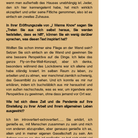
wenn man außerhalb des Hauses unabhängig ist. Jeder,
den ich hier kennengelernt habe, hat mich wirklich
akzeptiert und unter seine Fittiche genommen, also ist es
einfach ein zweites Zuhause.
In Ihrer Eröffnungszeile von „I Wanna Know“ sagen Sie
„Treten Sie aus sich selbst heraus, Sie werden
feststellen, dass es hilft“, können Sie ein wenig darüber
sprechen, was diesen Text inspiriert hat?
Wollten Sie schon immer eine Fliege an der Wand sein?
Setzen Sie sich einfach an die Wand und gewinnen Sie
eine bessere Perspektive auf die Dinge. Ich liebe das
ganze Fly-on-the-Wall-Konzept, aber ich denke,
besonders während des Lockdowns war ich alleine und
habe ständig kreiert. Im selben Raum zu leben, zu
arbeiten und zu atmen, war manchmal ziemlich schwierig,
das Gesamtbild zu sehen. Und ich konnte es mir nur
erklären, indem ich buchstäblich aus mir heraustrat und
von außen nachschaute, was es war, um irgendwie eine
Perspektive zu gewinnen, ohne dass jemand vor Ort war.
Wie hat sich diese Zeit und die Pandemie auf Ihre
Einstellung zu Ihrer Arbeit und Ihrem allgemeinen Leben
ausgewirkt?
Ich bin introvertiert-extrovertiert….. Sie erklärt, ich
genieße es, mit Menschen zusammen zu sein und mich
von anderen abzuprallen, aber genauso genieße ich es,
allein und in meiner eigenen Gesellschaft zu sein. Am