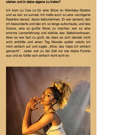
stehen und in deine eigene zu treten?
Ich kam zu Cee Lo für eine Show im Wembley-Stadion
und es war so surreal. Ich hatte auch so eine verzögerte
Reaktion darauf, daran teilzunehmen. Er war jemand, den
ich bewunderte und den ich so lange aufschaute, und das
Ganze, eine so große Show zu machen, war so eine
enorme Lernerfahrung und stärkte das Selbstvertrauen.
Aber es war fast zu groß, als dass es sich damals nicht
echt anfühlte und einen Tag Monate später setzte ich
mich einfach auf und sagte: „Wow, das habe ich wirklich
gemacht“.
Jeder sah zu der Zeit nur wie kleine Punkte
aus und es fühlte sich einfach nicht echt an.