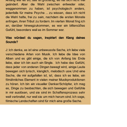
Anfang war es so, das ist großartig, es hat sich nicht viel
geändert. Aber die Wahl zwischen entweder oder,
weggenommen zu haben, ist psychologisch anders,
jedenfalls für meine Psyche ... zu wissen, dass ich nicht
die Wahl hatte, frei zu sein, nachdem die ersten Monate
anfingen, ihren Tribut zu fordern. Im vierten Monat fing ich
an, darüber hinwegzukommen, es war ein bittersüßes
Gefühl, besonders weil es im Sommer war.
Was würdest du sagen, inspiriert den Klang deines
Sounds?
J: Ich denke, es ist eine unbewusste Sache, ich liebe viele
verschiedene Arten von Musik. Ich liebe die Idee von
Alben und es gibt einige, die ich von Anfang bis Ende
liebe, aber ich bin auch ein Single.
Ich habe das Gefühl,
dass jeder von anderen Dingen bewegt wird, einige Leute
bewegen sich lyrisch, klanglich, melodisch usw. Und eine
Sache, die mir aufgefallen ist, ist, dass ich es liebe, ein
filmähnliches Element in vielen meiner Musikproduktionen
zu hören. Ich bin ein visueller Denker/Schöpfer, ich mag
es, Dinge zu beobachten, die sich bewegen und Gefühle
in mir auslösen, und sie sind im Schaffensprozess sehr
weit verbreitet, nur weil sie um mich herum sind. Ich sage,
filmische Landschaften sind für mich eine große Sache.