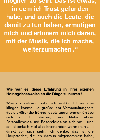
möglich zu sein. Das ist etwas,
in dem ich Trost gefunden
habe, und auch die Leute, die
damit zu tun haben, ermutigen
mich und erinnern mich daran,
mit der Musik, die ich mache,
weiterzumachen
.“
Wie war es, diese Erfahrung in Ihrer eigenen
Herangehensweise an die Dinge zu nutzen?
Was ich realisiert habe, ich weiß nicht, wie das
klingen könnte. Je größer der Veranstaltungsort,
desto größer die Bühne, desto angenehmer fühlt es
sich an. Ich denke, dass Nähe etwas
Persönlicheres und Besonderes an sich hat – und
es ist einfach viel abschreckender, wenn man alle
direkt vor sich sieht. Ich denke, das ist die
Hauptsache, die ich daraus mitgenommen habe,