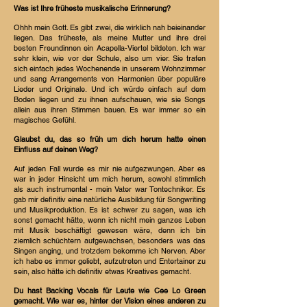
Was ist Ihre früheste musikalische Erinnerung?
Ohhh mein Gott. Es gibt zwei, die wirklich nah beieinander
liegen. Das früheste, als meine Mutter und ihre drei
besten Freundinnen ein Acapella-Viertel bildeten. Ich war
sehr klein, wie vor der Schule, also um vier. Sie trafen
sich einfach jedes Wochenende in unserem Wohnzimmer
und sang Arrangements von Harmonien über populäre
Lieder und Originale. Und ich würde einfach auf dem
Boden liegen und zu ihnen aufschauen, wie sie Songs
allein aus ihren Stimmen bauen. Es war immer so ein
magisches Gefühl.
Glaubst du, das so früh um dich herum hatte einen
Einfluss auf deinen Weg?
Auf jeden Fall wurde es mir nie aufgezwungen. Aber es
war in jeder Hinsicht um mich herum, sowohl stimmlich
als auch instrumental - mein Vater war Tontechniker. Es
gab mir definitiv eine natürliche Ausbildung für Songwriting
und Musikproduktion. Es ist schwer zu sagen, was ich
sonst gemacht hätte, wenn ich nicht mein ganzes Leben
mit Musik beschäftigt gewesen wäre, denn ich bin
ziemlich schüchtern aufgewachsen, besonders was das
Singen anging, und trotzdem bekomme ich Nerven. Aber
ich habe es immer geliebt, aufzutreten und Entertainer zu
sein, also hätte ich definitiv etwas Kreatives gemacht.
Du hast Backing Vocals für Leute wie Cee Lo Green
gemacht. Wie war es, hinter der Vision eines anderen zu