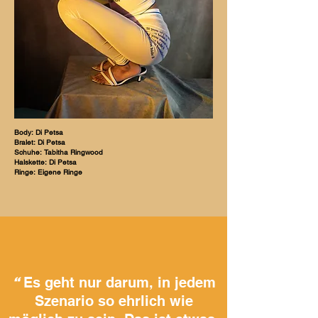
Body: Di Petsa
Bralet: Di Petsa
Schuhe: Tabitha Ringwood
Halskette: Di Petsa
Ringe: Eigene Ringe
Es geht nur darum, in jedem
“
Szenario so ehrlich wie