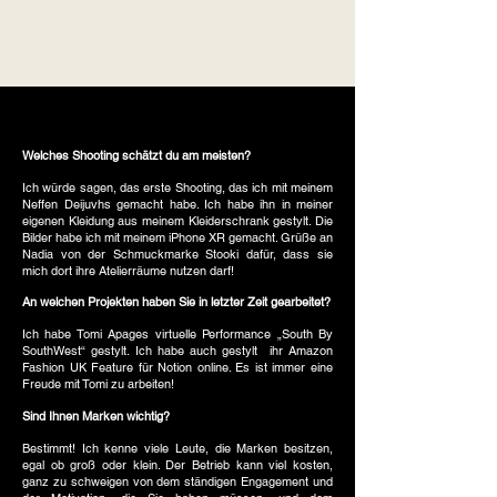
Welches Shooting schätzt du am meisten?
Ich würde sagen, das erste Shooting, das ich mit meinem
Neffen Deijuvhs gemacht habe. Ich habe ihn in meiner
eigenen Kleidung aus meinem Kleiderschrank gestylt. Die
Bilder habe ich mit meinem iPhone XR gemacht. Grüße an
Nadia von der Schmuckmarke Stooki dafür, dass sie
mich dort ihre Atelierräume nutzen darf!
An welchen Projekten haben Sie in letzter Zeit gearbeitet?
Ich habe Tomi Apages virtuelle Performance „South By
SouthWest“ gestylt. Ich habe auch gestylt
ihr Amazon
Fashion UK Feature für Notion online. Es ist immer eine
Freude mit Tomi zu arbeiten!
Sind Ihnen Marken wichtig?
Bestimmt! Ich kenne viele Leute, die Marken besitzen,
egal ob groß oder klein. Der Betrieb kann viel kosten,
ganz zu schweigen von dem ständigen Engagement und