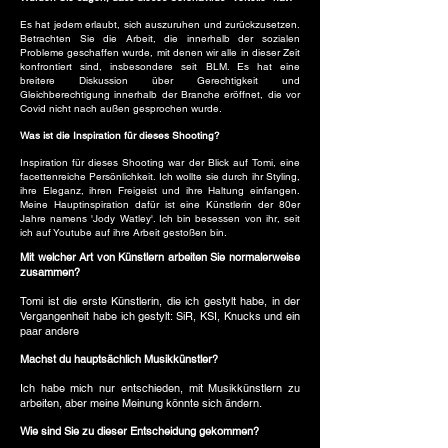
Es hat jedem erlaubt, sich auszuruhen und zurückzusetzen.
Betrachten Sie die Arbeit, die innerhalb der sozialen
Probleme geschaffen wurde, mit denen wir alle in dieser Zeit
konfrontiert sind, insbesondere seit BLM. Es hat eine
breitere Diskussion über Gerechtigkeit und
Gleichberechtigung innerhalb der Branche eröffnet, die vor
Covid nicht nach außen gesprochen wurde.
Was ist die Inspiration für dieses Shooting?
Inspiration für dieses Shooting war der Blick auf Tomi, eine
facettenreiche Persönlichkeit. Ich wollte sie durch ihr Styling,
ihre Eleganz, ihren Freigeist und ihre Haltung einfangen.
Meine Hauptinspiration dafür ist eine Künstlerin der 80er
Jahre namens 'Jody Watley'. Ich bin besessen von ihr, seit
ich auf Youtube auf ihre Arbeit gestoßen bin.
Mit welcher Art von Künstlern arbeiten Sie normalerweise
zusammen?
Tomi ist die erste Künstlerin, die ich gestylt habe, in der
Vergangenheit habe ich gestylt: SiR, KSI, Knucks und ein
paar andere
Machst du hauptsächlich Musikkünstler?
Ich habe mich nur entschieden, mit Musikkünstlern zu
arbeiten, aber meine Meinung könnte sich ändern.
Wie sind Sie zu dieser Entscheidung gekommen?