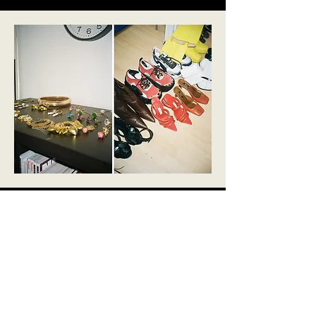
Wie nutzen Sie Ihre Freizeit?
Normalerweise chille ich mit Freunden, höre Musik oder
schaue mir meine Lieblingssendungen an. Um ehrlich zu
sein, denke ich öfter über meine nächsten Schritte nach.
Wie finden Sie Inspiration?