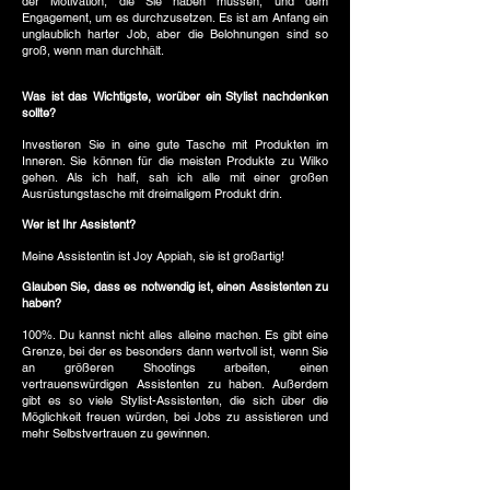
der Motivation, die Sie haben müssen, und dem
Engagement, um es durchzusetzen. Es ist am Anfang ein
unglaublich harter Job, aber die Belohnungen sind so
groß, wenn man durchhält.
Was ist das Wichtigste, worüber ein Stylist nachdenken
sollte?
Investieren Sie in eine gute Tasche mit Produkten im
Inneren. Sie können für die meisten Produkte zu Wilko
gehen. Als ich half, sah ich alle mit einer großen
Ausrüstungstasche mit dreimaligem Produkt drin.
Wer ist Ihr Assistent?
Meine Assistentin ist Joy Appiah, sie ist großartig!
Glauben Sie, dass es notwendig ist, einen Assistenten zu
haben?
100%. Du kannst nicht alles alleine machen. Es gibt eine
Grenze, bei der es besonders dann wertvoll ist, wenn Sie
an größeren Shootings arbeiten, einen
vertrauenswürdigen Assistenten zu haben. Außerdem
gibt es so viele Stylist-Assistenten, die sich über die
Möglichkeit freuen würden, bei Jobs zu assistieren und
mehr Selbstvertrauen zu gewinnen.