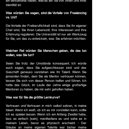
ein Verständnis haben, weil es ein Teil von Ihnen und Ihrer
Identität ist.
Was würden Sie sagen, sind die Vorteile von Freelancing
vs. Uni?
Die Vorteile der Freiberuflichkeit sind, dass Sie Ihr eigener
Chef sind, Sie Ihren Lebensstil, Ihre Interessen und Ihre
Erfahrung regulieren. Die Universität ist nur ein Werkzeug
für Sie, um das zu entwickeln, was Sie erfahren möchten.
Welchen Rat würden Sie Menschen geben, die das tun
wollen, was Sie tun?
Seien Sie trotz der Umstände konsequent. Ich würde
auch sagen, dass Sie aufgeschlossen sind und das
Geschäft genauso verstehen wie Ihr Talent. Wenn Sie
jemanden finden, dem Sie als Mentor vertrauen können,
lassen Sie sich von dieser Person helfen und führen. Ich
hatte das Glück, im Laufe der Jahre einige großartige
Mentoren zu haben, die mir sehr geholfen haben.
Was war für Sie die größte Lernkurve?
Vertrauen und Vertrauen in mich selbst setzen, in meine
Ideen. Wenn ich weiß, ob ich es mir vorstellen kann, sollte
ich es spielen lassen. Wenn ich am Anfang Zweifel habe,
lass es einfach [sein], manifestiere es und sehe es in
meinem Leben, bevor es physisch erscheint. - Der
Glaube an meine eigenen Talente war bisher meine