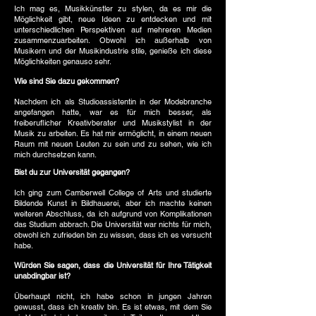
Ich mag es, Musikkünstler zu stylen, da es mir die
Möglichkeit gibt, neue Ideen zu entdecken und mit
unterschiedlichen Perspektiven auf mehreren Medien
zusammenzuarbeiten. Obwohl ich außerhalb von
Musikern und der Musikindustrie stile, genieße ich diese
Möglichkeiten genauso sehr.
Wie sind Sie dazu gekommen?
Nachdem ich als Studioassistentin in der Modebranche
angefangen hatte, war es für mich besser, als
freiberuflicher Kreativberater und Musikstylist in der
Musik zu arbeiten. Es hat mir ermöglicht, in einem neuen
Raum mit neuen Leuten zu sein und zu sehen, wie ich
mich durchsetzen kann.
Bist du zur Universität gegangen?
Ich ging zum Camberwell College of Arts und studierte
Bildende Kunst in Bildhauerei, aber ich machte keinen
weiteren Abschluss, da ich aufgrund von Komplikationen
das Studium abbrach. Die Universität war nichts für mich,
obwohl ich zufrieden bin zu wissen, dass ich es versucht
habe.
Würden Sie sagen, dass die Universität für Ihre Tätigkeit
unabdingbar ist?
Überhaupt nicht, ich habe schon in jungen Jahren
gewusst, dass ich kreativ bin. Es ist etwas, mit dem Sie