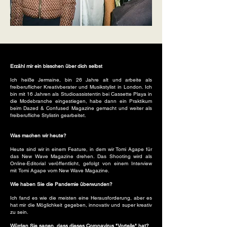
Erzähl mir ein bisschen über dich selbst
Ich heiße Jermaine, bin 26 Jahre alt und arbeite als
freiberuflicher Kreativberater und Musikstylist in London. Ich
bin mit 16 Jahren als Studioassistentin bei Cassette Playa in
die Modebranche eingestiegen, habe dann ein Praktikum
beim Dazed & Confused Magazine gemacht und weiter als
freiberufliche Stylistin gearbeitet.
Was machen wir heute?
Heute sind wir in einem Feature, in dem wir Tomi Agape für
das New Wave Magazine drehen. Das Shooting wird als
Online-Editorial veröffentlicht, gefolgt von einem Interview
mit Tomi Agape vom New Wave Magazine.
Wie haben Sie die Pandemie überwunden?
Ich fand es wie die meisten eine Herausforderung, aber es
hat mir die Möglichkeit gegeben, innovativ und super kreativ
zu sein.
Würden Sie sagen, dass dieses Coronavirus "Vorteile" hat?