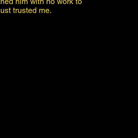
hed him with no work to
ust trusted me.