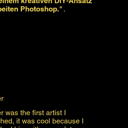
t einem kreativen DIY-Ansatz
beiten Photoshop."
.
er
 was the first artist I
hed, it was cool because I