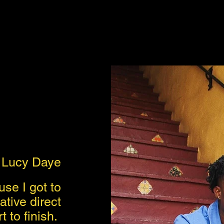
Lucy Daye
se I got to
tive direct
t to finish.