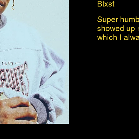
Blxst
Super humbl
showed up r
which I alw