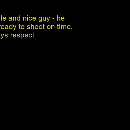
e and nice guy - he
eady to shoot on time,
ays respect