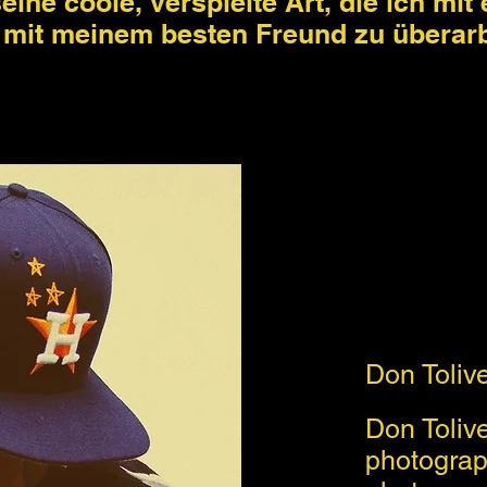
ine coole, verspielte Art, die ich mi
r mit meinem besten Freund zu überar
Don Toliv
Don Toliver
photograp