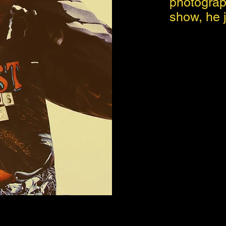
photograp
show, he j