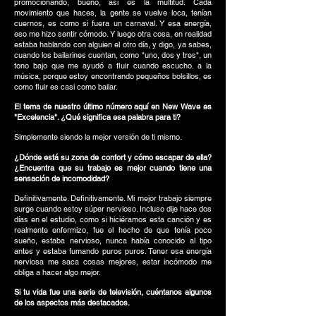
promocionando, bueno, así es la multitud. Cada
movimiento que haces, la gente se vuelve loca, tenían
cuernos, es como si fuera un carnaval. Y esa energía,
eso me hizo sentir cómodo. Y luego otra cosa, en realidad
estaba hablando con alguien el otro día, y digo, ya sabes,
cuando los bailarines cuentan, como "uno, dos y tres", un
tono bajo que me ayudó a fluir cuando escucho. a la
música, porque estoy encontrando pequeños bolsillos, es
como fluir es casi como bailar.
El tema de nuestro último número aquí en New Wave es
"Excelencia". ¿Qué significa esa palabra para ti?
Simplemente siendo la mejor versión de ti mismo.
¿Dónde está su zona de confort y cómo escapar de ella?
¿Encuentra que su trabajo es mejor cuando tiene una
sensación de incomodidad?
Definitivamente. Definitivamente. Mi mejor trabajo siempre
surge cuando estoy súper nervioso. Incluso dije hace dos
días en el estudio, como si hiciéramos esta canción y es
realmente enfermizo, fue el hecho de que tenía poco
sueño, estaba nervioso, nunca había conocido al tipo
antes y estaba fumando puros puros. Tener esa energía
nerviosa me saca cosas mejores, estar incómodo me
obliga a hacer algo mejor.
Si tu vida fue una serie de televisión, cuéntanos algunos
de los aspectos más destacados.