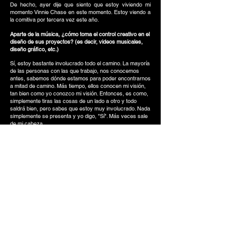
De hecho, ayer dije que siento que estoy viviendo mi
momento Vinnie Chase en este momento. Estoy viendo a
la comitiva por tercera vez este año.
Aparte de la música, ¿cómo toma el control creativo en el
diseño de sus proyectos? (es decir, videos musicales,
diseño gráfico, etc.)
Sí, estoy bastante involucrado todo el camino. La mayoría
de las personas con las que trabajo, nos conocemos
antes, sabemos dónde estamos para poder encontrarnos
a mitad de camino. Más tiempo, ellos conocen mi visión,
tan bien como yo conozco mi visión. Entonces, es como,
simplemente tiras las cosas de un lado a otro y todo
saldrá bien, pero sabes que estoy muy involucrado. Nada
simplemente se presenta y yo digo, "Sí". Más veces sale
de mi cabeza.
¿Quiénes son algunas de las personas clave con las que
le gusta trabajar?
Sr. Oliver Cadenza. Me encanta trabajar con él, ese es mi
G. Krash, Kelvin Krash, trabajo mucho con él. Además,
este niño, Adam, es fotógrafo, nos conocimos hace un
par de años y desde que nunca tuve que decirle que se
detuviera, está allí, en un abrir y cerrar de ojos. Y siempre
hacemos esa mierda genial. Así que sí, es un buen chico.