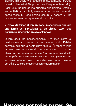
Siempre me gustó y a la gente le gusta mucho, porque
muestra diversidad. Tengo una canción que se llama Mojo
Back, que fue una de las primeras que hicimos Krash y
yo en 2016, y es difícil, cuando escuchas que oirás de
dónde viene K2, ese sonido oscuro y áspero. Y una
melodía llamada Lost que también es difícil.
Y antes de tomar el rap en serio, mencionaste que era
una forma de impresionar a las chicas, ¿con qué
frecuencia funcionaba en ese entonces?
Quiero decir, no necesariamente. Era más como si
quisiera rapear, pero no me lo tomé en serio. Estaba
contento con que la gente dijera “Oh, sí. Él rapea y tiene
tal vez como una canción en SoundCloud ”. Y si las
chicas se me acercaran como "Esa melodía fue difícil",
me dejaría boquiabierto con eso. No estaba pensando en
tomarme esto en serio, pero después de un tiempo,
pensé, sí, esto es lo que realmente quiero hacer.
Hay caos por todas partes. Se