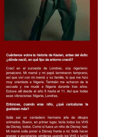
Cuéntenos sobre la historia de Kasien, antes del éxito:
¿dónde nació, en qué tipo de entorno creció?
Crecí en el suroeste de Londres, soy nigeriano-
jamaicano. Mi mamá y mi papá terminaron temprano,
así que viví con mi mamá y su familia, lo que me hizo
muy orientada a Nigeria. También me echaron de la
escuela y me mudé a Nigeria durante tres años.
Estuve allí desde el año 9 hasta el 11. Así que todas
esas vibraciones: Nigeria, Londres.
Entonces, cuando eras niño, ¿qué caricaturas te
gustaban más?
Solía ser un verdadero hermano jefe de dibujos
animados. Bueno, en primer lugar, tenía todos los VHS
de Disney, todos. Como si fuera un niño de Disney real.
Mi mamá solía poner a Disney frente a mí. Solía hacer
arenas y escenarios similares usando los VHS y luché