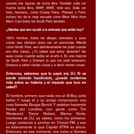
usando mis figuras de lucha libre. También solía ver
mucha lucha libre, WWF, WWE, todo eso. Solía ver
todo, hermano, como Cramp Twins, Phineas y Ferb,
incluso los de la vieja escuela como Biker Mice from
Mars. Casi todos los South Park también.
¿Sientes que eso ayudó a lo animado que estás hoy?
100% hombre, todos los dibujos animados y esas
cosas que siempre quise ser un personaje. Mierda
como South Park, eso definitivamente me jodió cuando
era niño (risas). ¿Tú sabes qué estoy diciendo? Ver
esas cosas cuando estás en el año 4. Es una mezcla
de South Park y Eminem lo que me jodió temprano.
Empecé a saber ciertas cosas y a decir ciertas cosas.
Entonces, sabemos que tu papá era DJ. Si se
siente cómodo haciéndolo, ¿puede contarnos
más sobre su historia y el impacto que tuvo en
usted?
Sí hombre, primero que nada era un B-Boy, solía
bailar. Y luego él y su amigo comenzaron una
cosa llamada Boogie Bunch. Y estaban haciendo
fiestas por Londres, con gente como Tim
Westwood, Trevor Nelson, Manny Norte,
montones de DJ, ya sabes, como los primeros.
Luego comenzó a pinchar en Choice FM, y eso
es básicamente lo que Capital XTRA es ahora.
Entonces, en ese momento, era como si Semtex