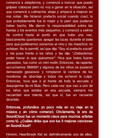
comencé a adaptarme, y comencé a marcar que puedo
golpear cabezas pero no voy a ganar en la situación, así
que comencé a calmarme. abajo y empecé a mejorar en
mis notas. Me hicieron prefecto social cuando crecí, lo
que probablemente fue lo mejor y lo peor que pudieron
haber hecho. Me dieron la responsabilidad sobre las
fiestas y los eventos más pequeños, y comenzó a salirse
de control hasta el punto en que hubo una vez,
básicamente queríamos apagar las luces durante el baile
para que pudiéramos ponernos el vino y los maestros no
estaban. No lo permití, así que dije: "Soy el prefecto social"
y me puse frente a los niños y les dije: "¡Deberíamos
poder hacer lo que queramos!". Hice que todos fueran
gaseados, fue como un mini motín. Entonces, de repente,
escuchamos SMASH y algunos de los niños se pusieron
demasiado gaseosos y rompieron la ventana de los
monitores de abordaje y todos me echaron la culpa.
Entonces, tuve que ir al frente de toda la escuela y
despojarme de mi título. Pero cada vez que veo a uno de
los niños que estaba en esa escuela, siempre me
recuerdan esa mierda, así que sí, fue un recuerdo
divertido.
Entonces, profundice un poco más en su viaje en la
música y en cómo comenzó. Obviamente, la era de
SoundCloud fue un momento clave para muchos artistas
como tú. ¿Cuáles dirías que son tus 3 mejores canciones
en SoundCloud?
Hmmm, Heartbreak Kid es definitivamente uno de ellos.