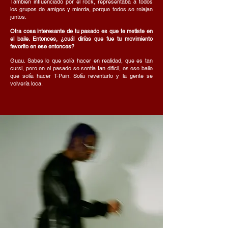
También influenciado por el rock, representaba a todos
los grupos de amigos y mierda, porque todos se relajan
juntos.
Otra cosa interesante de tu pasado es que te metiste en
el baile. Entonces, ¿cuál dirías que fue tu movimiento
favorito en ese entonces?
Guau. Sabes lo que solía hacer en realidad, que es tan
cursi, pero en el pasado se sentía tan difícil, es ese baile
que solía hacer T-Pain. Solía reventarlo y la gente se
volvería loca.