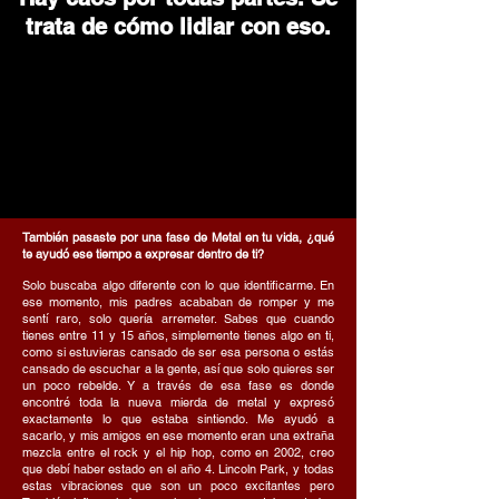
trata de cómo lidiar con eso.
También pasaste por una fase de Metal en tu vida, ¿qué
te ayudó ese tiempo a expresar dentro de ti?
Solo buscaba algo diferente con lo que identificarme. En
ese momento, mis padres acababan de romper y me
sentí raro, solo quería arremeter. Sabes que cuando
tienes entre 11 y 15 años, simplemente tienes algo en ti,
como si estuvieras cansado de ser esa persona o estás
cansado de escuchar a la gente, así que solo quieres ser
un poco rebelde. Y a través de esa fase es donde
encontré toda la nueva mierda de metal y expresó
exactamente lo que estaba sintiendo. Me ayudó a
sacarlo, y mis amigos en ese momento eran una extraña
mezcla entre el rock y el hip hop, como en 2002, creo
que debí haber estado en el año 4. Lincoln Park, y todas
estas vibraciones que son un poco excitantes pero