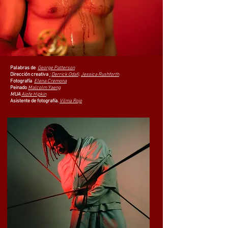
Palabras de
George Patterson
Dirección creativa
:
Derrick Odafi,
Jessica Rushforth
Fotografía
Elena Cremona
Peinado
Malcolm Yaeng
MUA
Aiofe Hipkin
Asistente de fotografía.
Vilma Rojo